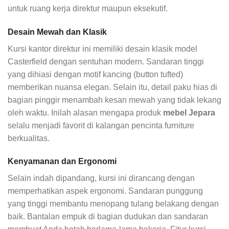
untuk ruang kerja direktur maupun eksekutif.
Desain Mewah dan Klasik
Kursi kantor direktur ini memiliki desain klasik model
Casterfield dengan sentuhan modern. Sandaran tinggi
yang dihiasi dengan motif kancing (button tufted)
memberikan nuansa elegan. Selain itu, detail paku hias di
bagian pinggir menambah kesan mewah yang tidak lekang
oleh waktu. Inilah alasan mengapa produk
mebel Jepara
selalu menjadi favorit di kalangan pencinta furniture
berkualitas.
Kenyamanan dan Ergonomi
Selain indah dipandang, kursi ini dirancang dengan
memperhatikan aspek ergonomi. Sandaran punggung
yang tinggi membantu menopang tulang belakang dengan
baik. Bantalan empuk di bagian dudukan dan sandaran