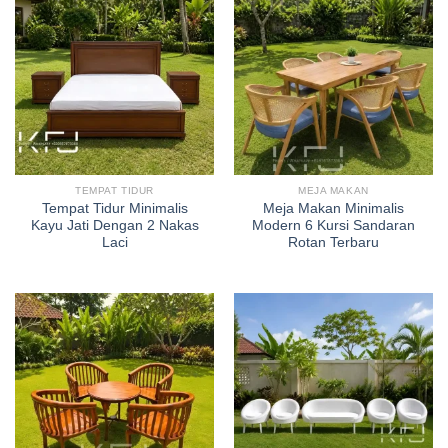
TEMPAT TIDUR
MEJA MAKAN
Tempat Tidur Minimalis
Meja Makan Minimalis
Kayu Jati Dengan 2 Nakas
Modern 6 Kursi Sandaran
Laci
Rotan Terbaru