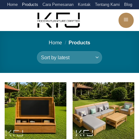
Skip
Home
Products
Cara Pemesanan
Kontak
Tentang Kami
Blog
to
content
Home
/
Products