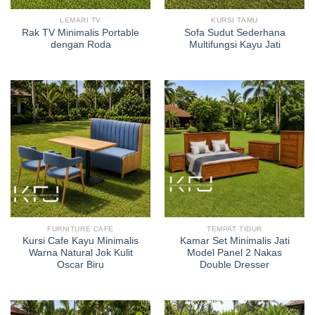
LEMARI TV
KURSI TAMU
Rak TV Minimalis Portable
Sofa Sudut Sederhana
dengan Roda
Multifungsi Kayu Jati
FURNITURE CAFE
TEMPAT TIDUR
Kursi Cafe Kayu Minimalis
Kamar Set Minimalis Jati
Warna Natural Jok Kulit
Model Panel 2 Nakas
Oscar Biru
Double Dresser