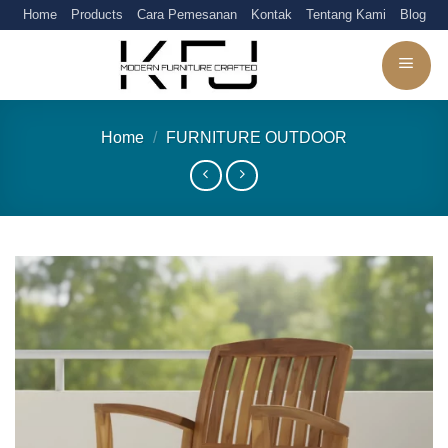
Skip
Home
Products
Cara Pemesanan
Kontak
Tentang Kami
Blog
to
content
Home
/
FURNITURE OUTDOOR