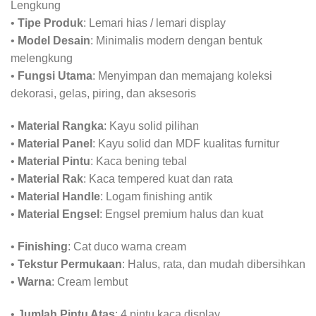
Lengkung
•
Tipe Produk
: Lemari hias / lemari display
•
Model Desain
: Minimalis modern dengan bentuk
melengkung
•
Fungsi Utama
: Menyimpan dan memajang koleksi
dekorasi, gelas, piring, dan aksesoris
•
Material Rangka
: Kayu solid pilihan
•
Material Panel
: Kayu solid dan MDF kualitas furnitur
•
Material Pintu
: Kaca bening tebal
•
Material Rak
: Kaca tempered kuat dan rata
•
Material Handle
: Logam finishing antik
•
Material Engsel
: Engsel premium halus dan kuat
•
Finishing
: Cat duco warna cream
•
Tekstur Permukaan
: Halus, rata, dan mudah dibersihkan
•
Warna
: Cream lembut
•
Jumlah Pintu Atas
: 4 pintu kaca display