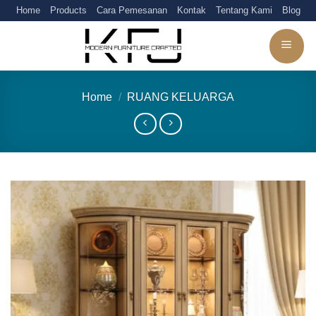
Skip
Home
Products
Cara Pemesanan
Kontak
Tentang Kami
Blog
to
content
Home
/
RUANG KELUARGA