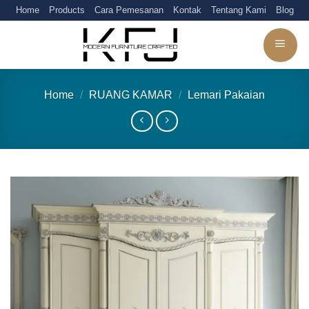
Skip
Home
Products
Cara Pemesanan
Kontak
Tentang Kami
Blog
to
content
Home
/
RUANG KAMAR
/
Lemari Pakaian