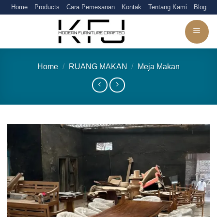
Skip
Home
Products
Cara Pemesanan
Kontak
Tentang Kami
Blog
to
content
Home
/
RUANG MAKAN
/
Meja Makan