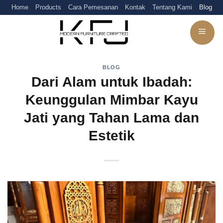
Skip
Home
Products
Cara Pemesanan
Kontak
Tentang Kami
Blog
to
content
BLOG
Dari Alam untuk Ibadah:
Keunggulan Mimbar Kayu
Jati yang Tahan Lama dan
Estetik