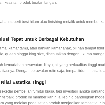
kan keaslian produk buatan tangan.
an seperti besi hitam atau finishing metalik untuk memberi
olusi Tepat untuk Berbagai Kebutuhan
, kamar tamu, atau bahkan kamar anak, pilihan tempat tidur m
ngle, queen hingga king size, disesuaikan dengan ukuran ruan
ah kemudahan perawatan. Kayu jati yang berkualitas tinggi mu
asnya. Dengan perawatan rutin saja, tempat tidur ini bisa tet
Nilai Estetika Tinggi
sekedar pembelian furnitur biasa, tapi investasi jangka panja
terbaik, produk ini memberikan nilai lebih dibandingkan mode
ara yang melekat pada setiap produk menjadikan tempat tidur i