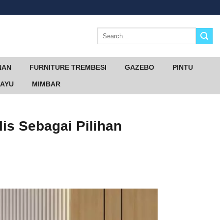
Search
for:
NAN
FURNITURE TREMBESI
GAZEBO
PINTU
KAYU
MIMBAR
is Sebagai Pilihan