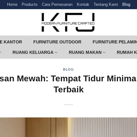
Home
Products
Cara Pemesanan
Kontak
Tentang Kami
Blog
E KANTOR
FURNITURE OUTDOOR
FURNITURE PELAMI
RUANG KELUARGA
RUANG MAKAN
RUMAH 
BLOG
san Mewah: Tempat Tidur Minimal
Terbaik