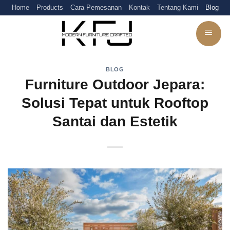
Skip
Home
Products
Cara Pemesanan
Kontak
Tentang Kami
Blog
to
content
BLOG
Furniture Outdoor Jepara:
Solusi Tepat untuk Rooftop
Santai dan Estetik