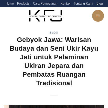
Skip
Home
Products
Cara Pemesanan
Kontak
Tentang Kami
Blog
to
content
BLOG
Gebyok Jawa: Warisan
Budaya dan Seni Ukir Kayu
Jati untuk Pelaminan
Ukiran Jepara dan
Pembatas Ruangan
Tradisional