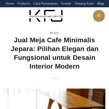
Skip
Home
Products
Cara Pemesanan
Kontak
Tentang Kami
Blog
to
content
BLOG
Jual Meja Cafe Minimalis
Jepara: Pilihan Elegan dan
Fungsional untuk Desain
Interior Modern