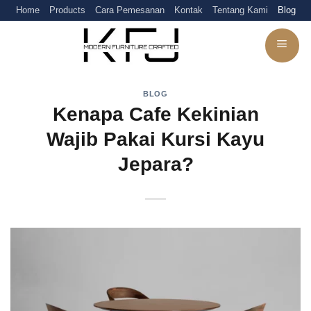
Skip
Home
Products
Cara Pemesanan
Kontak
Tentang Kami
Blog
to
content
BLOG
Kenapa Cafe Kekinian
Wajib Pakai Kursi Kayu
Jepara?