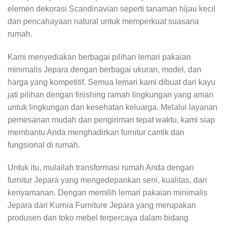
elemen dekorasi Scandinavian seperti tanaman hijau kecil
dan pencahayaan natural untuk memperkuat suasana
rumah.
Kami menyediakan berbagai pilihan lemari pakaian
minimalis Jepara dengan berbagai ukuran, model, dan
harga yang kompetitif. Semua lemari kami dibuat dari kayu
jati pilihan dengan finishing ramah lingkungan yang aman
untuk lingkungan dan kesehatan keluarga. Melalui layanan
pemesanan mudah dan pengiriman tepat waktu, kami siap
membantu Anda menghadirkan furnitur cantik dan
fungsional di rumah.
Untuk itu, mulailah transformasi rumah Anda dengan
furnitur Jepara yang mengedepankan seni, kualitas, dan
kenyamanan. Dengan memilih lemari pakaian minimalis
Jepara dari Kurnia Furniture Jepara yang merupakan
produsen dan toko mebel terpercaya dalam bidang