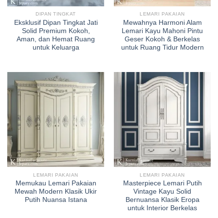
DIPAN TINGKAT
LEMARI PAKAIAN
Eksklusif Dipan Tingkat Jati
Mewahnya Harmoni Alam
Solid Premium Kokoh,
Lemari Kayu Mahoni Pintu
Aman, dan Hemat Ruang
Geser Kokoh & Berkelas
untuk Keluarga
untuk Ruang Tidur Modern
LEMARI PAKAIAN
LEMARI PAKAIAN
Memukau Lemari Pakaian
Masterpiece Lemari Putih
Mewah Modern Klasik Ukir
Vintage Kayu Solid
Putih Nuansa Istana
Bernuansa Klasik Eropa
untuk Interior Berkelas