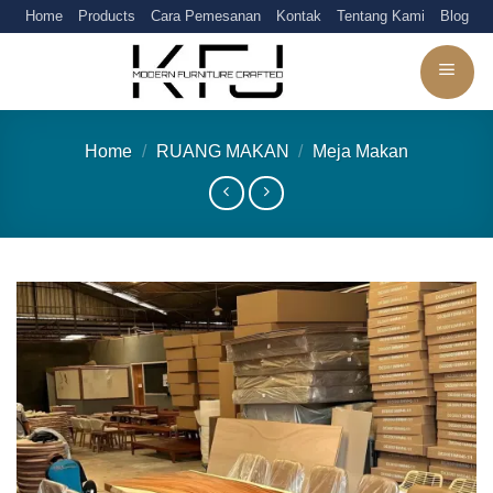
Skip
Home
Products
Cara Pemesanan
Kontak
Tentang Kami
Blog
to
content
Home
/
RUANG MAKAN
/
Meja Makan