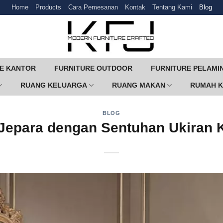
Home
Products
Cara Pemesanan
Kontak
Tentang Kami
Blog
E KANTOR
FURNITURE OUTDOOR
FURNITURE PELAMI
RUANG KELUARGA
RUANG MAKAN
RUMAH 
BLOG
 Jepara dengan Sentuhan Ukiran 