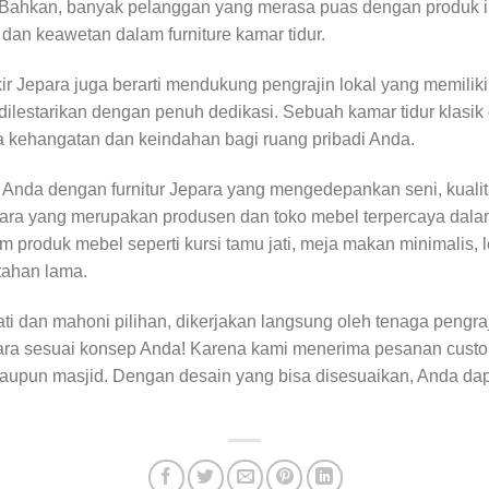
i. Bahkan, banyak pelanggan yang merasa puas dengan produk
n keawetan dalam furniture kamar tidur.
kir Jepara juga berarti mendukung pengrajin lokal yang memiliki
lestarikan dengan penuh dedikasi. Sebuah kamar tidur klasik 
kehangatan dan keindahan bagi ruang pribadi Anda.
an Anda dengan furnitur Jepara yang mengedepankan seni, kual
epara yang merupakan produsen dan toko mebel terpercaya dal
 produk mebel seperti kursi tamu jati, meja makan minimalis, le
tahan lama.
 dan mahoni pilihan, dikerjakan langsung oleh tenaga pengraji
para sesuai konsep Anda! Karena kami menerima pesanan custo
, maupun masjid. Dengan desain yang bisa disesuaikan, Anda da