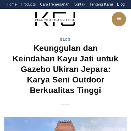
Skip
Home
Products
Cara Pemesanan
Kontak
Tentang Kami
Blog
to
content
BLOG
Keunggulan dan
Keindahan Kayu Jati untuk
Gazebo Ukiran Jepara:
Karya Seni Outdoor
Berkualitas Tinggi